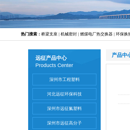
热门搜索：
桥梁支座 | 机械密封 | 燃煤电厂热交换器 | 环保换
产品中
远征产品中心
Products Center
深州市工程塑料
河北远征环保科技
深州市远征氟塑料
深州市远征高分子