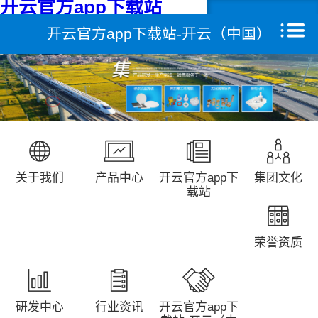
开云官方app下载站
开云官方app下载站-开云（中国）
开云官方app下载站
关于我们
产品中心
远征研发中心
关于我们
产品中心
开云官方app下
集团文化
创新能力
载站
集团文化
荣誉资质
荣誉资质
新闻动态
研发中心
行业资讯
开云官方app下