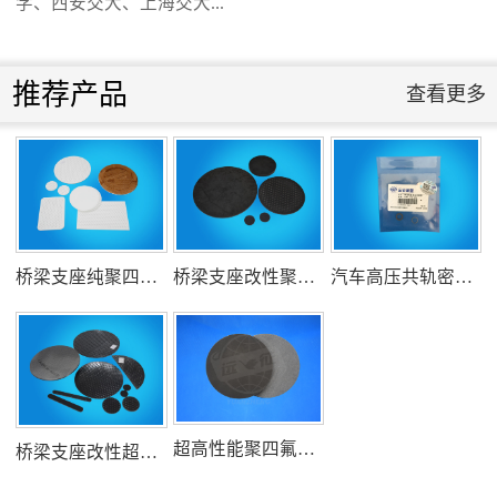
学、西安交大、上海交大...
与环境新材料成果转化基地签约暨揭牌仪
式...
推荐产品
查看更多
氟塑料行业兴氟沙龙...
组织客户体验深州蜜桃采摘...
衡水市委书记新项目开发参观...
桥梁支座纯聚四氟乙烯滑板
桥梁支座改性聚四氟乙烯滑板
汽车高压共轨密封圈
消防小组训练...
衡水安全局长参观...
超高性能聚四氟乙烯滑板
桥梁支座改性超高分子量聚乙烯滑板