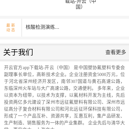
载站-开云（中
开云官方app下载
国）
站-开云（中国）
开云官方app下载
最 新
核酸检测演练...
动 态
站-开云（中国）
国庆升旗仪式...
关于我们
查看更多
省发改委领导来我公司调研走访...
开云官方app下载站-开云（中国） 是中国塑协氟塑料专委会
副理事长单位，高新技术企业。企业注册资金5000万元，位
交通运输行业标准《桥梁支座用高分子材料
于河北省深州经济开发区，南邻307国道与黄石高速公路，
东临深州火车站与大广高速公路，交通便利。 多年来，企业
以资本为纽带，以技术为支撑，以氟材料开发为主线，先后
滑板》 送审稿审查会在京召开...
投资两亿多元建设了深州市远征氟塑料有限公司、深州市远
征高分子复合材料有限公司和河北远征环保科技有限公司，
河北省科学院与远征环保科技有限公司能源
形成了一个产品互补、资源共享，互惠互利，集产品研发、
生产制造、销售服务为一体的产业集群。 企业先后与清华大