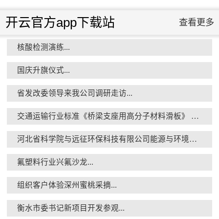
开云官方app下载站
查看更多
核酸检测演练...
国庆升旗仪式...
省发改委领导来我公司调研走访...
交通运输行业标准《桥梁支座用高分子材料滑板》 送审稿审查会在京召开...
河北省科学院与远征环保科技有限公司能源与环境新材料成果转化基地签约暨揭牌仪式...
氟塑料行业兴氟沙龙...
组织客户体验深州蜜桃采摘...
衡水市委书记新项目开发参观...