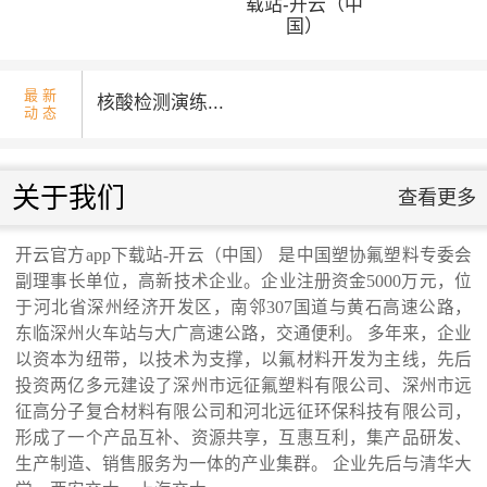
载站-开云（中
开云官方app下载
国）
站-开云（中国）
开云官方app下载
最 新
核酸检测演练...
动 态
站-开云（中国）
国庆升旗仪式...
关于我们
查看更多
省发改委领导来我公司调研走访...
开云官方app下载站-开云（中国） 是中国塑协氟塑料专委会
副理事长单位，高新技术企业。企业注册资金5000万元，位
交通运输行业标准《桥梁支座用高分子材料
于河北省深州经济开发区，南邻307国道与黄石高速公路，
东临深州火车站与大广高速公路，交通便利。 多年来，企业
以资本为纽带，以技术为支撑，以氟材料开发为主线，先后
滑板》 送审稿审查会在京召开...
投资两亿多元建设了深州市远征氟塑料有限公司、深州市远
征高分子复合材料有限公司和河北远征环保科技有限公司，
河北省科学院与远征环保科技有限公司能源
形成了一个产品互补、资源共享，互惠互利，集产品研发、
生产制造、销售服务为一体的产业集群。 企业先后与清华大