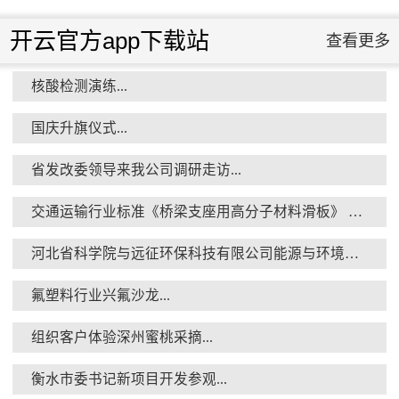
开云官方app下载站
查看更多
核酸检测演练...
国庆升旗仪式...
省发改委领导来我公司调研走访...
交通运输行业标准《桥梁支座用高分子材料滑板》 送审稿审查会在京召开...
河北省科学院与远征环保科技有限公司能源与环境新材料成果转化基地签约暨揭牌仪式...
氟塑料行业兴氟沙龙...
组织客户体验深州蜜桃采摘...
衡水市委书记新项目开发参观...