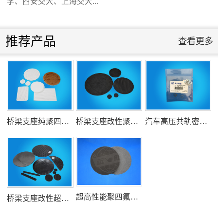
学、西安交大、上海交大...
与环境新材料成果转化基地签约暨揭牌仪
式...
推荐产品
查看更多
氟塑料行业兴氟沙龙...
组织客户体验深州蜜桃采摘...
衡水市委书记新项目开发参观...
桥梁支座纯聚四氟乙烯滑板
桥梁支座改性聚四氟乙烯滑板
汽车高压共轨密封圈
消防小组训练...
衡水安全局长参观...
超高性能聚四氟乙烯滑板
桥梁支座改性超高分子量聚乙烯滑板