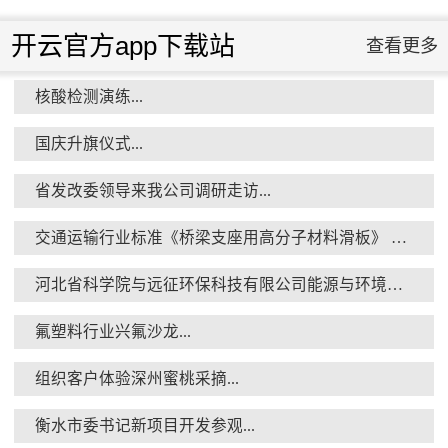
开云官方app下载站
查看更多
核酸检测演练...
国庆升旗仪式...
省发改委领导来我公司调研走访...
交通运输行业标准《桥梁支座用高分子材料滑板》 送审稿审查会在京召开...
河北省科学院与远征环保科技有限公司能源与环境新材料成果转化基地签约暨揭牌仪式...
氟塑料行业兴氟沙龙...
组织客户体验深州蜜桃采摘...
衡水市委书记新项目开发参观...