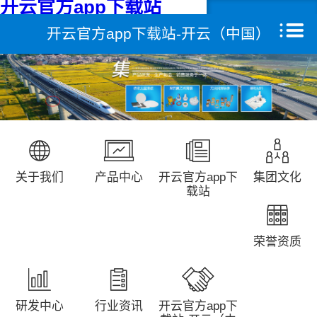
开云官方app下载站
开云官方app下载站-开云（中国）
开云官方app下载站
关于我们
产品中心
远征研发中心
关于我们
产品中心
开云官方app下
集团文化
创新能力
载站
集团文化
荣誉资质
荣誉资质
新闻动态
研发中心
行业资讯
开云官方app下