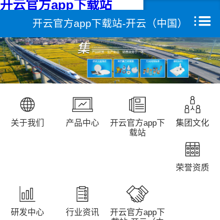
开云官方app下载站
开云官方app下载站-开云（中国）
开云官方app下载站
关于我们
产品中心
远征研发中心
关于我们
产品中心
开云官方app下
集团文化
创新能力
载站
集团文化
荣誉资质
荣誉资质
新闻动态
研发中心
行业资讯
开云官方app下