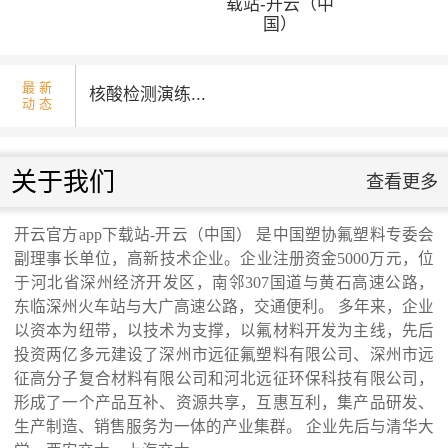
载站-开云（中
开云官方app下载
国）
站-开云（中国）
开云官方app下载
最 新
核酸检测演练...
动 态
站-开云（中国）
国庆升旗仪式...
关于我们
查看更多
省发改委领导来我公司调研走访...
开云官方app下载站-开云（中国） 是中国塑协氟塑料专委会
副理事长单位，高新技术企业。企业注册资金5000万元，位
交通运输行业标准《桥梁支座用高分子材料
于河北省深州经济开发区，南邻307国道与黄石高速公路，
东临深州火车站与大广高速公路，交通便利。 多年来，企业
以资本为纽带，以技术为支撑，以氟材料开发为主线，先后
滑板》 送审稿审查会在京召开...
投资两亿多元建设了深州市远征氟塑料有限公司、深州市远
征高分子复合材料有限公司和河北远征环保科技有限公司，
河北省科学院与远征环保科技有限公司能源
形成了一个产品互补、资源共享，互惠互利，集产品研发、
生产制造、销售服务为一体的产业集群。 企业先后与清华大