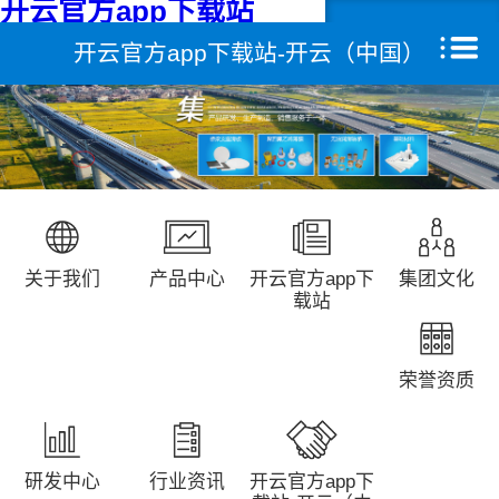
开云官方app下载站
开云官方app下载站-开云（中国）
开云官方app下载站
关于我们
产品中心
远征研发中心
关于我们
产品中心
开云官方app下
集团文化
创新能力
载站
集团文化
荣誉资质
荣誉资质
新闻动态
研发中心
行业资讯
开云官方app下