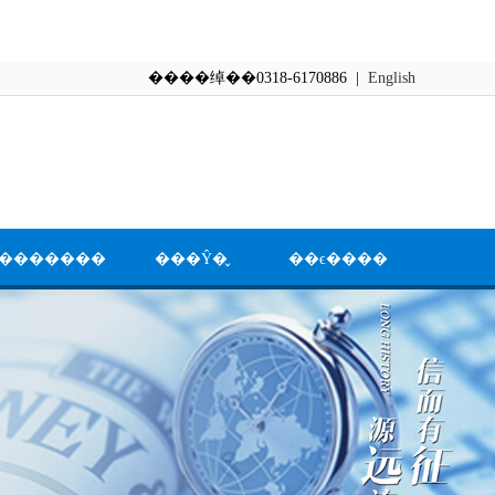
����绰��0318-6170886 |
English
�������
���Ŷ�̬
��ϵ����