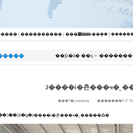
�Ƚ����� | ���������� | ���͹����ͱ��ܷ�� | ����
�����
��ǰλ�ã�
��ҳ
>
�������
ʡ����ί�쵼���ҹ�˾�
21��3��28�գ�ʡ����ί�쵼���ҹ�˾�����߷�