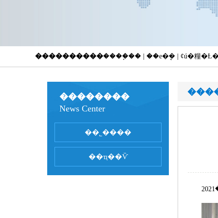
����������
����֧�� | ��е�ܷ� | ȼú�糧
���
��������
News Center
��˾����
��ҵ��Ѷ
20