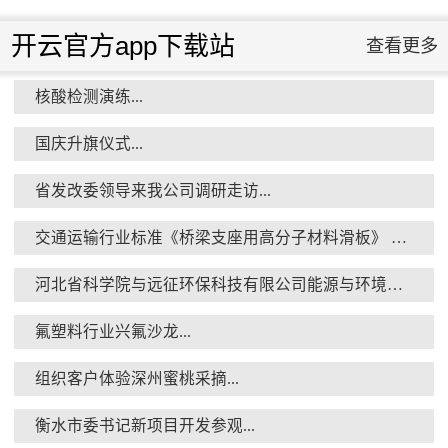
开云官方app下载站
查看更多
核酸检测演练...
国庆升旗仪式...
省发改委领导来我公司调研走访...
交通运输行业标准《桥梁支座用高分子材料滑板》 送审稿审查会在京召开...
河北省科学院与远征环保科技有限公司能源与环境新材料成果转化基地签约暨揭牌仪式...
氟塑料行业兴氟沙龙...
组织客户体验深州蜜桃采摘...
衡水市委书记新项目开发参观...