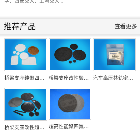
学、西安交大、上海交大...
与环境新材料成果转化基地签约暨揭牌仪
式...
推荐产品
查看更多
氟塑料行业兴氟沙龙...
组织客户体验深州蜜桃采摘...
衡水市委书记新项目开发参观...
桥梁支座纯聚四氟乙烯滑板
桥梁支座改性聚四氟乙烯滑板
汽车高压共轨密封圈
消防小组训练...
衡水安全局长参观...
超高性能聚四氟乙烯滑板
桥梁支座改性超高分子量聚乙烯滑板