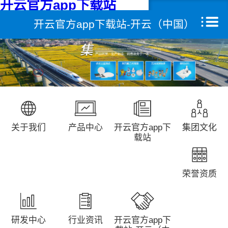
开云官方app下载站
开云官方app下载站-开云（中国）
开云官方app下载站
关于我们
产品中心
远征研发中心
关于我们
产品中心
开云官方app下
集团文化
创新能力
载站
集团文化
荣誉资质
荣誉资质
新闻动态
研发中心
行业资讯
开云官方app下